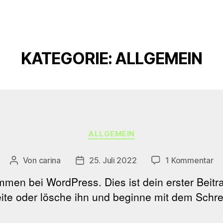
KATEGORIE:
ALLGEMEIN
Kategorien
ALLGEMEIN
zu
Von
carina
25. Juli 2022
1 Kommentar
Beitragsautor
Beitragsdatum
Ha
mmen bei WordPress. Dies ist dein erster Beitr
We
ite oder lösche ihn und beginne mit dem Schre