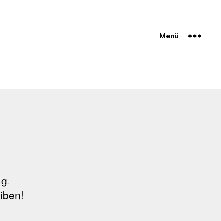
Menü
llo
ag.
lt!
iben!