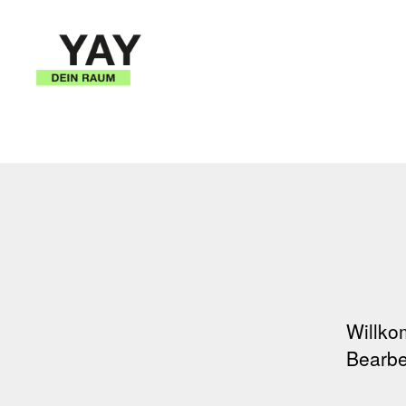
YAY
–
dein
raum
Willko
Bearbe